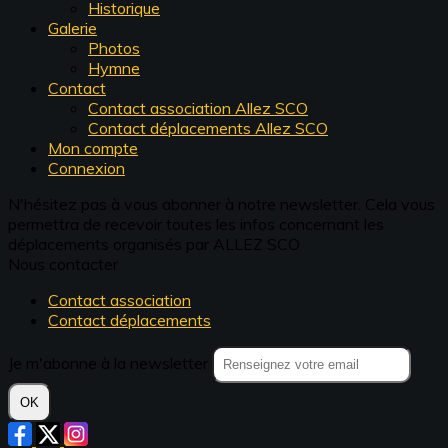
Historique
Galerie
Photos
Hymne
Contact
Contact association Allez SCO
Contact déplacements Allez SCO
Mon compte
Connexion
N'hésitez pas à vous abonner à notre newsletter. Cela vous
permettra de recevoir toutes les infos concernant les
déplacements organisés par ALLEZ SCO
Nous contacter
Contact association
Contact déplacements
Je m'abonne à la newsletter
OK