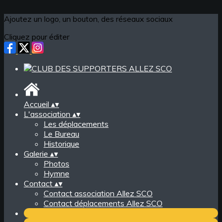
Ajoutez un logo, un bouton, des réseaux sociaux
Cliquez pour éditer
Accueil
▴
▾
L'association
▴
▾
Les déplacements
Le Bureau
Historique
Galerie
▴
▾
Photos
Hymne
Contact
▴
▾
Contact association Allez SCO
Contact déplacements Allez SCO