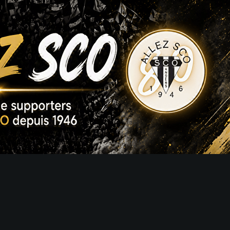
Exporter les lignes sélectionnées
Exporter toutes les colonnes
Exporter uniquement les colonnes affichées
Menu
?>
Images de la page d'accueil
Cliquez pour éditer